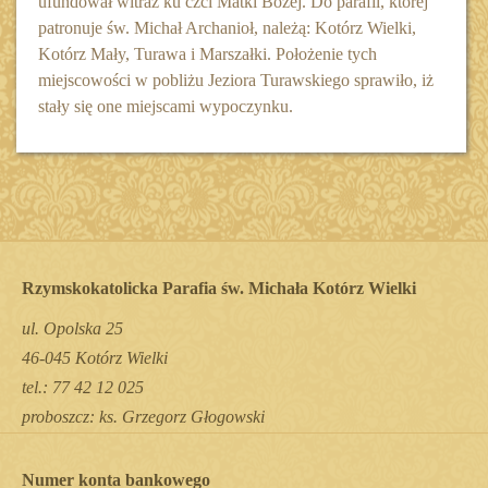
ufundował witraż ku czci Matki Bożej. Do parafii, której
patronuje św. Michał Archanioł, należą: Kotórz Wielki,
Kotórz Mały, Turawa i Marszałki. Położenie tych
miejscowości w pobliżu Jeziora Turawskiego sprawiło, iż
stały się one miejscami wypoczynku.
Rzymskokatolicka Parafia św. Michała Kotórz Wielki
ul. Opolska 25
46-045 Kotórz Wielki
tel.: 77 42 12 025
proboszcz: ks. Grzegorz Głogowski
Numer konta bankowego