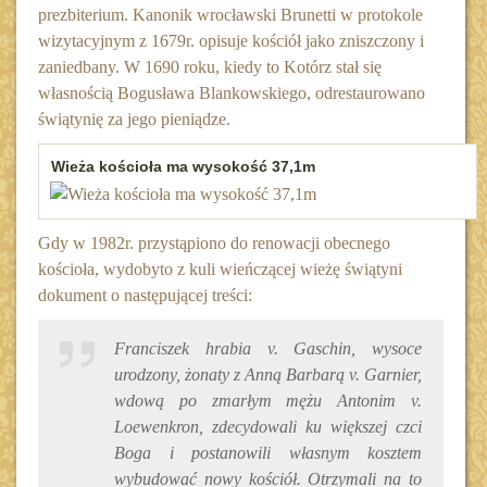
prezbiterium. Kanonik wrocławski Brunetti w protokole
wizytacyjnym z 1679r. opisuje kościół jako zniszczony i
zaniedbany. W 1690 roku, kiedy to Kotórz stał się
własnością Bogusława Blankowskiego, odrestaurowano
świątynię za jego pieniądze.
Wieża kościoła ma wysokość 37,1m
Gdy w 1982r. przystąpiono do renowacji obecnego
kościoła, wydobyto z kuli wieńczącej wieżę świątyni
dokument o następującej treści:
Franciszek hrabia v. Gaschin, wysoce
urodzony, żonaty z Anną Barbarą v. Garnier,
wdową po zmarłym mężu Antonim v.
Loewenkron, zdecydowali ku większej czci
Boga i postanowili własnym kosztem
wybudować nowy kościół. Otrzymali na to