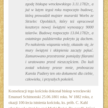
zgodę biskupa wrocławskiego 3.11.1782r., a
już w lutym tegoż roku rozpoczęto budowę,
którą prowadził majster murarski Worbs ze
Strzelec Opolskich, który też opracował
kosztorys nowej świątyni wynoszący 9000
talarów. Budowę rozpoczęto 13.04.1782r., a
ostatniego października pokryto ją dachem.
Po nałożeniu wiązania wieży, okazało się, że
mury świątyni i sklepienia zaczęty pękać.
Zamurowano przestrzenie pomiędzy filarami
i uratowano przed nieszczęściem. Do kuli
został włożony przeze mnie, proboszcza
Karola Padiery ten oto dokument dla ciebie,
człowieku, i przyszłych pokoleń.
Konsekracji tego kościoła dokonał biskup wrocławski
Emanuel Schimonski 25.06.1801 roku. W 1882 roku, z
okazji 100-lecia istnienia kościoła, ks. prób. C. Kahl